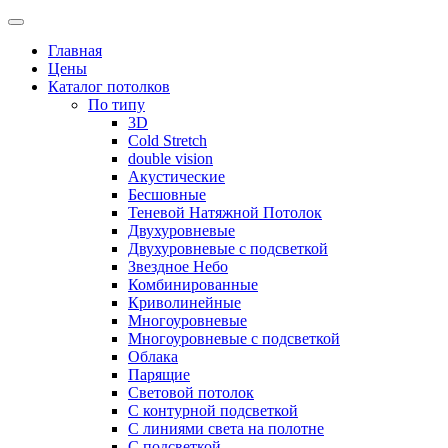
Skip
to
Главная
content
Цены
Каталог потолков
По типу
3D
Cold Stretch
double vision
Акустические
Бесшовные
Теневой Натяжной Потолок
Двухуровневые
Двухуровневые с подсветкой
Звездное Небо
Комбинированные
Криволинейные
Многоуровневые
Многоуровневые с подсветкой
Облака
Парящие
Световой потолок
С контурной подсветкой
С линиями света на полотне
С подсветкой