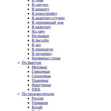
В доме
В санузел
В комнату
В новостройку
В квартиру-студию
В деревянный дом
В квартиру
На дачу
На балкон
В бассейн
В зал
В прихожую
В хрущевку
Натяжные стены
По фактуре
Матовые
Глянцевые
Сатиновые
Тканевые
Фактурные
ПВХ
По производителю
Россия
Германия
Китай