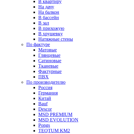
В квартиру
На дачу
На балкон
В бассейн
В зал
В прихожую
В хрущевку
Натяжные стены
По фактуре
Матовые
Глянцевые
Сатиновые
Тканевые
Фактурные
ПВХ
По производителю
Россия
Германия
Китай
Вauf
Descor
MSD PREMIUM
MSD EVOLUTION
Pongs
TEQTUM KM2