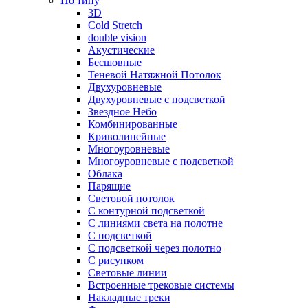
По типу
3D
Cold Stretch
double vision
Акустические
Бесшовные
Теневой Натяжной Потолок
Двухуровневые
Двухуровневые с подсветкой
Звездное Небо
Комбинированные
Криволинейные
Многоуровневые
Многоуровневые с подсветкой
Облака
Парящие
Световой потолок
С контурной подсветкой
С линиями света на полотне
С подсветкой
С подсветкой через полотно
С рисунком
Световые линии
Встроенные трековые системы
Накладные треки