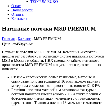
TEQTUM EURO
О нас
Наши работы
Отзывы
Контакты
Натяжные потолки MSD PREMIUM
Главная
-
Каталог
-
MSD PREMIUM
2
Цена:
от
450
руб./м
Натяжные потолки MSD PREMIUM. Компания «Ремэксп»
предлагает разработку и установку систем натяжных потолков
MSD в Москве и области. ПВХ пленка китайско-немецкого
производства MSD PREMIUM выпускается в трех основных
линейках:
Classic – классические белые глянцевые, матовые и
сатиновые полотна толщиной 16 мкм, эконом вариант
материала с классом глянцевости и матовости 91-94%;
Premium –полотна матовой им сатиновой фактуры с
богатой палитров цветов (около 230), а также пленки с
фотопечатью «галактика», «перламутр», транслюцент,
парча, замша. Толщина пленки 18 мкм, класс матовости