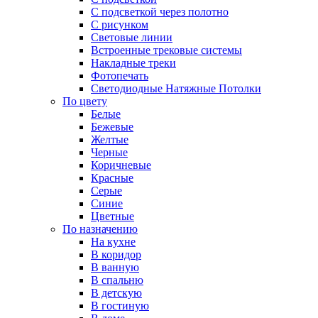
С подсветкой через полотно
С рисунком
Световые линии
Встроенные трековые системы
Накладные треки
Фотопечать
Светодиодные Натяжные Потолки
По цвету
Белые
Бежевые
Желтые
Черные
Коричневые
Красные
Серые
Синие
Цветные
По назначению
На кухне
В коридор
В ванную
В спальню
В детскую
В гостиную