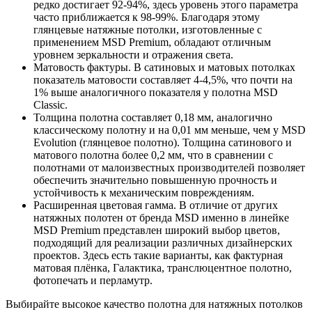
редко достигает 92-94%, здесь уровень этого параметра
часто приближается к 98-99%. Благодаря этому
глянцевые натяжные потолки, изготовленные с
применением MSD Premium, обладают отличным
уровнем зеркальности и отражения света.
Матовость фактуры. В сатиновых и матовых потолках
показатель матовости составляет 4-4,5%, что почти на
1% выше аналогичного показателя у полотна MSD
Classic.
Толщина полотна составляет 0,18 мм, аналогично
классическому полотну и на 0,01 мм меньше, чем у MSD
Evolution (глянцевое полотно). Толщина сатинового и
матового полотна более 0,2 мм, что в сравнении с
полотнами от малоизвестных производителей позволяет
обеспечить значительно повышенную прочность и
устойчивость к механическим повреждениям.
Расширенная цветовая гамма. В отличие от других
натяжных полотен от бренда MSD именно в линейке
MSD Premium представлен широкий выбор цветов,
подходящий для реализации различных дизайнерских
проектов. Здесь есть такие варианты, как фактурная
матовая плёнка, Галактика, транслюцентное полотно,
фотопечать и перламутр.
Выбирайте высокое качество полотна для натяжных потолков