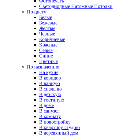
Фотопечать
Светодиодные Натяжные Потолки
По цвету
Белые
Бежевые
Желтые
Черные
Коричневые
Красные
Серые
Синие
Цветные
По назначению
На кухне
В коридор
В ванную
В спальню
В детскую
В гостиную
В доме
В санузел
В комнату
В новостройку
В квартиру-студию
В деревянный дом